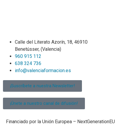
Calle del Literato Azorín, 18, 46910
Benetússer, (Valencia)
960 915 112
638 324 736
info@valenciaformacion.es
¡Suscríbete a nuestra Newsletter!
¡Únete a nuestro canal de difusión!
Financiado por la Unión Europea – NextGenerationEU