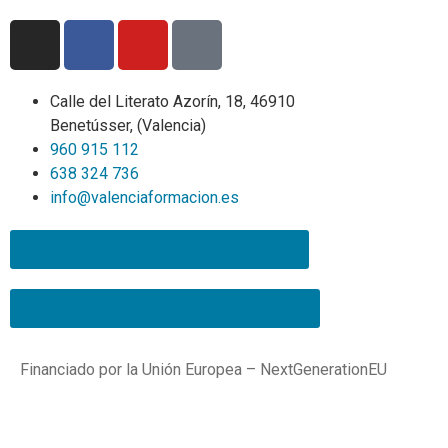
Calle del Literato Azorín, 18, 46910
Benetússer, (Valencia)
960 915 112
638 324 736
info@valenciaformacion.es
¡Suscríbete a nuestra Newsletter!
¡Únete a nuestro canal de difusión!
Financiado por la Unión Europea – NextGenerationEU