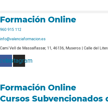
Ir
al
contenido
Formación Online
960 915 112
info@valenciaformacion.es
Camí Vell de Massalfassar, 11, 46136, Museros | Calle del Liter
cebook
Instagram
Formación Online
Cursos Subvencionados d