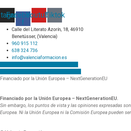
stagram
Facebook-
Youtube
Tiktok
f
Calle del Literato Azorín, 18, 46910
Benetússer, (Valencia)
960 915 112
638 324 736
info@valenciaformacion.es
¡Suscríbete a nuestra Newsletter!
¡Únete a nuestro canal de difusión!
Financiado por la Unión Europea – NextGenerationEU
Financiado por la Unión Europea – NextGenerationEU.
Sin embargo, los puntos de vista y las opiniones expresadas son
Europea. Ni la Unión Europea ni la Comisión Europea pueden se