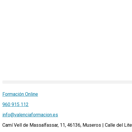
Ir
al
contenido
Formación Online
960 915 112
info@valenciaformacion.es
Camí Vell de Massalfassar, 11, 46136, Museros | Calle del Lite