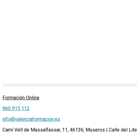
Ir
al
contenido
Formación Online
960 915 112
info@valenciaformacion.es
Camí Vell de Massalfassar, 11, 46136, Museros | Calle del Lite