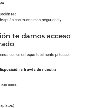
ipo
uación real
o después con mucha más seguridad y
ión te damos acceso
rado
nos con un enfoque totalmente práctico,
disposición a través de nuestra
áreas como:
a
gaplatos)