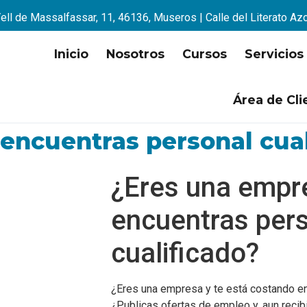
ell de Massalfassar, 11, 46136, Museros | Calle del Literato Az
Inicio
Nosotros
Cursos
Servicios
Área de Cli
encuentras personal cual
¿Eres una empr
encuentras per
cualificado?
¿Eres una empresa y te está costando en
¿Publicas ofertas de empleo y, aun recib