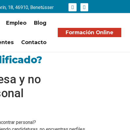
orín, 18, 46910, Benetússer
Empleo
Blog
Formación Online
entes
Contacto
ificado?
esa y no
sonal
contrar personal?
iendo candidaturas, no encuentras perfiles