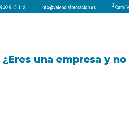
960 915 112
info@valenciaformacion.es
Camí V
¿Eres una empresa y no 