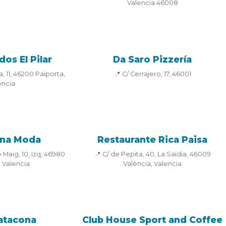
Valencia 46008
dos El Pilar
Da Saro Pizzería
, 11, 46200 Paiporta,
📍 C/ Cerrajero, 17, 46001
encia
na Moda
Restaurante Rica Paisa
 Maig, 10, Izq, 46980
📍 C/ de Pepita, 40, La Saïdia, 46009
 Valencia
València, Valencia
atacona
Club House Sport and Coffee