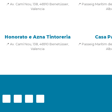
📍 Av. Camí Nou, 138, 46910 Benetússer,
📍 Passeig Marítim de
Valencia
Alb
Honorato e Azna Tintoreria
Casa P
📍 Av. Camí Nou, 138, 46910 Benetússer,
📍 Passeig Marítim de
Valencia
Alb