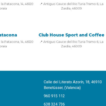
 la Patacona, 14, 46120
📍 Antiguo Cauce del Rio Turia Tramo 6, La
oraia
Zaidía, 46009
atacona
Club House Sport and Coffee
 la Patacona, 14, 46120
📍 Antiguo Cauce del Rio Turia Tramo 6, La
oraia
Zaidía, 46009
Calle del Literato Azorín, 18, 46910
Benetússer, (Valencia)
960 915 112
638 324 736