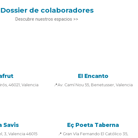
Dossier de colaboradores
Descubre nuestros espacios >>
afrut
El Encanto
rós, 46021, Valencia
📍Av. Camí Nou 55, Benetusser, Valencia
a Savis
Eç Poeta Taberna
l, 3, Valencia 46015
📍 Gran Vía Fernando El Católico 35,