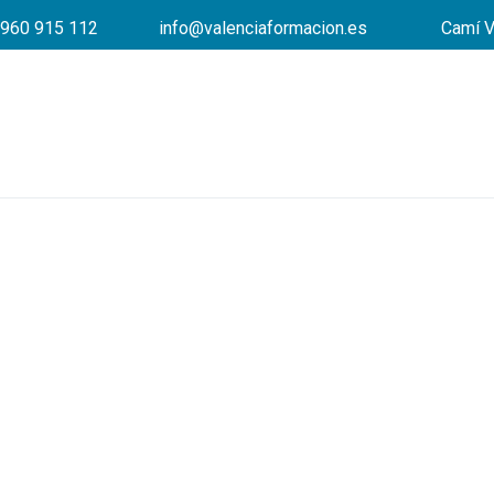
960 915 112
info@valenciaformacion.es
Camí V
Conecta Multicomercio