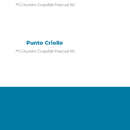
📍C/ Aurelio Coquillat Pascual 60
Punto Criollo
📍C/ Aurelio Coquillat Pascual 60