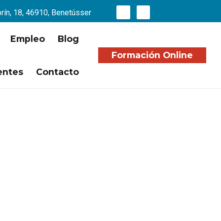
orín, 18, 46910, Benetússer
Empleo
Blog
Formación Online
entes
Contacto