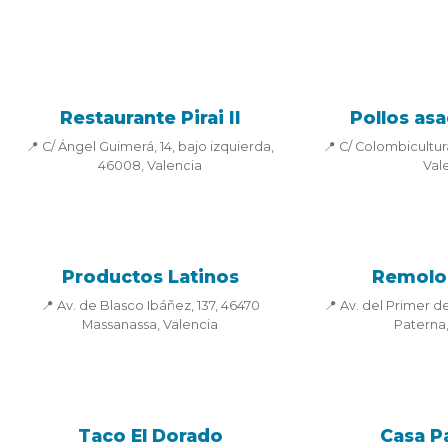
Restaurante Pirai II
Pollos asa
📍 C/ Ángel Guimerá, 14, bajo izquierda,
📍 C/ Colombicultura
46008, Valencia
Val
Productos Latinos
Remolo
📍 Av. de Blasco Ibáñez, 137, 46470
📍 Av. del Primer de
Massanassa, Valencia
Paterna,
Taco El Dorado
Casa P