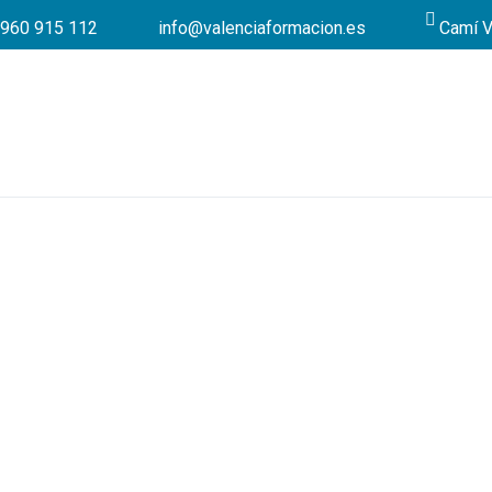
960 915 112
info@valenciaformacion.es
Camí V
Cursos online