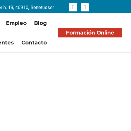
orín, 18, 46910, Benetússer
Empleo
Blog
Formación Online
entes
Contacto