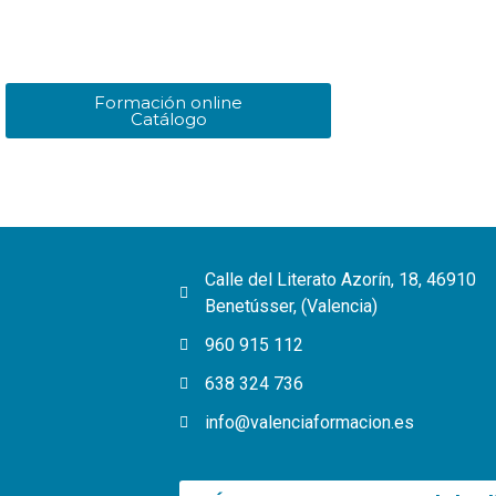
Formación online
Catálogo
Calle del Literato Azorín, 18, 46910
Benetússer, (Valencia)
960 915 112
638 324 736
info@valenciaformacion.es