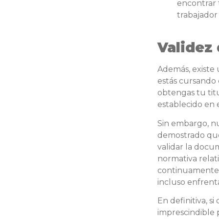
encontrar 
trabajado
Validez 
Además, existe
estás cursando
obtengas tu tit
establecido en 
Sin embargo, nu
demostrado que
validar la docu
normativa rela
continuamente l
incluso enfrenta
En definitiva, s
imprescindible 