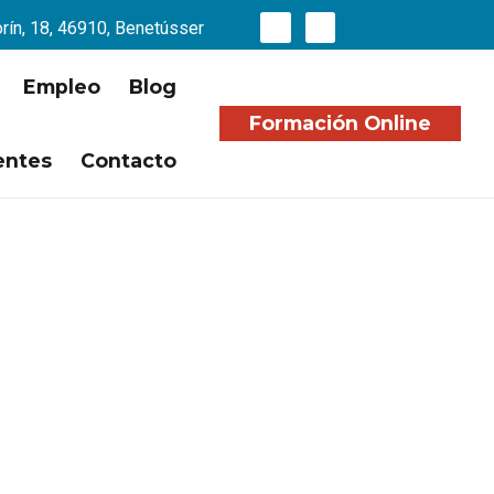
orín, 18, 46910, Benetússer
Empleo
Blog
Formación Online
entes
Contacto
omo soldador?