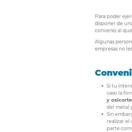
Para poder ejer
disponer de una
convenio al que
Algunas person
empresas no les
Conveni
Si tu inte
caso la fo
y oxicorte
del metal y
Sin embarg
realizar el
parte comú