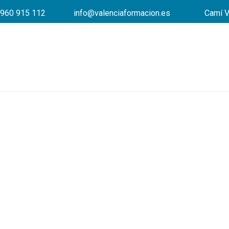
960 915 112
info@valenciaformacion.es
Camí V
¿Qué te exigen las 