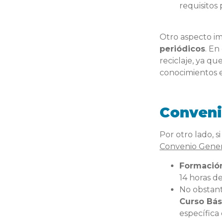
requisitos 
Otro aspecto im
periódicos
. En
reciclaje, ya q
conocimientos e
Conveni
Por otro lado, s
Convenio Genera
Formació
14 horas de
No obstante
Curso Bás
específica