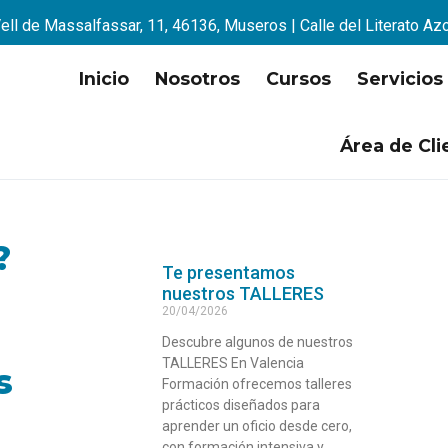
ell de Massalfassar, 11, 46136, Museros | Calle del Literato Az
Inicio
Nosotros
Cursos
Servicios
Área de Cli
?
Te presentamos
nuestros TALLERES
20/04/2026
Descubre algunos de nuestros
TALLERES En Valencia
s
Formación ofrecemos talleres
prácticos diseñados para
aprender un oficio desde cero,
con formación intensiva y