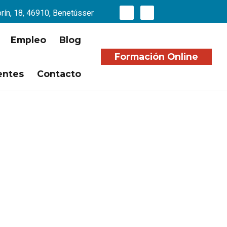
orín, 18, 46910, Benetússer
Empleo
Blog
Formación Online
entes
Contacto