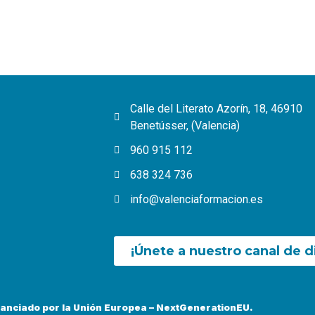
Calle del Literato Azorín, 18, 46910
Benetússer, (Valencia)
960 915 112
638 324 736
info@valenciaformacion.es
¡Únete a nuestro canal de d
nanciado por la Unión Europea – NextGenerationEU.