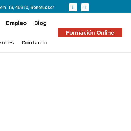
orín, 18, 46910, Benetússer
Empleo
Blog
Formación Online
entes
Contacto