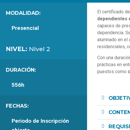
El certificado d
MODALIDAD:
dependientes e
capaces de pres
Presencial
dependencia. Se t
alumnado en el a
residenciales, c
NIVEL:
Nivel 2
Con una duració
prácticas en en
DURACIÓN:
puestos como
c
556h
OBJETI
FECHAS:
CONTEN
Periodo de Inscripción
REQUIS