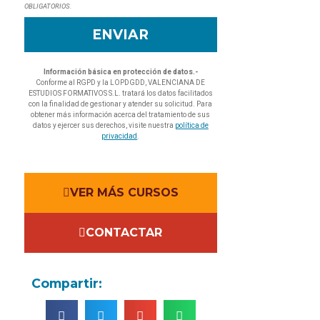
OBLIGATORIOS.
ENVIAR
Información básica en protección de datos.-
Conforme al RGPD y la LOPDGDD, VALENCIANA DE
ESTUDIOS FORMATIVOS S.L. tratará los datos facilitados
con la finalidad de gestionar y atender su solicitud. Para
obtener más información acerca del tratamiento de sus
datos y ejercer sus derechos, visite nuestra
política de
privacidad
.
VER MÁS CURSOS
CONTACTAR
Compartir: