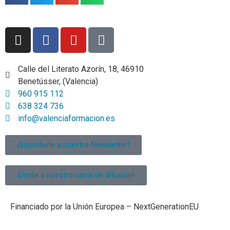
Calle del Literato Azorín, 18, 46910
Benetússer, (Valencia)
960 915 112
638 324 736
info@valenciaformacion.es
¡Suscríbete a nuestra Newsletter!
¡Únete a nuestro canal de difusión!
Financiado por la Unión Europea – NextGenerationEU