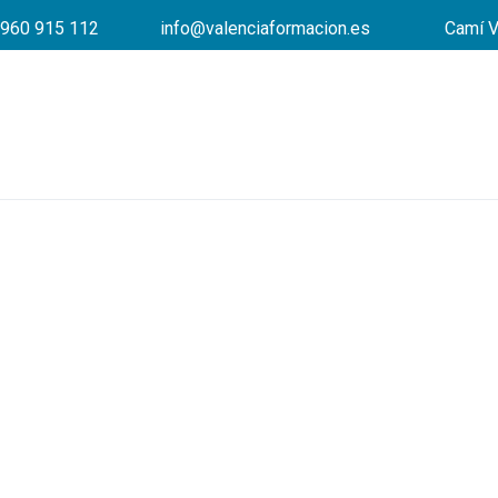
960 915 112
info@valenciaformacion.es
Camí V
¿No encuentras empleo?
Te ayudamos a encontrar 