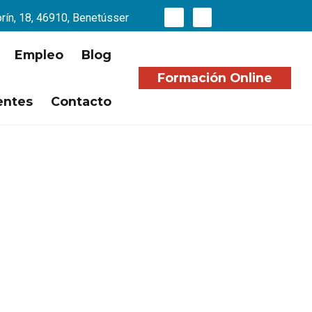
orín, 18, 46910, Benetússer
Empleo
Blog
Formación Online
entes
Contacto