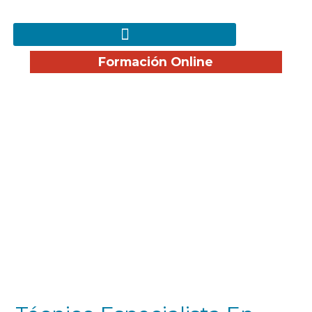
Formación Online
¿No encuentras empleo?
Te ayudamos a encontrar la mejor
opción