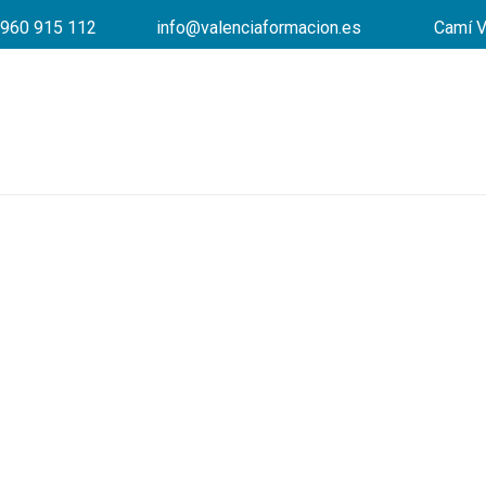
960 915 112
info@valenciaformacion.es
Camí V
¿No encuentras empleo?
Te ayudamos a encontrar 