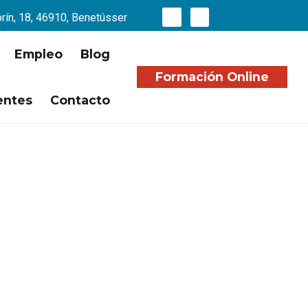
orín, 18, 46910, Benetússer
Empleo
Blog
Formación Online
entes
Contacto