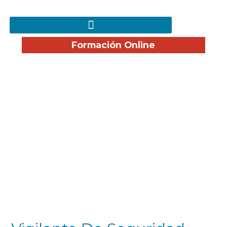
Formación Online
¿No encuentras empleo?
Te ayudamos a encontrar la mejor
opción