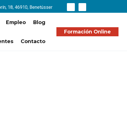
orín, 18, 46910, Benetússer
Empleo
Blog
Formación Online
entes
Contacto