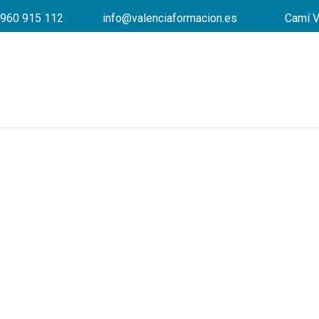
960 915 112
info@valenciaformacion.es
Camí V
¿No encuentras empleo?
Te ayudamos a encontrar 