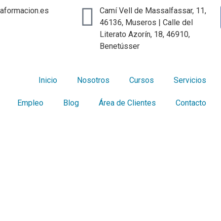
iaformacion.es
Camí Vell de Massalfassar, 11,
46136, Museros | Calle del
Literato Azorín, 18, 46910,
Benetússer
Inicio
Nosotros
Cursos
Servicios
Empleo
Blog
Área de Clientes
Contacto
isfruta nuestro Blog!