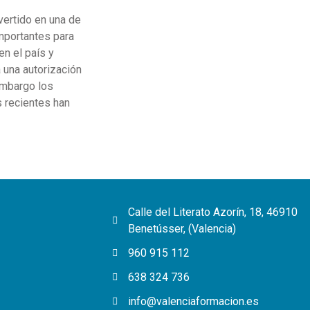
vertido en una de
mportantes para
en el país y
 una autorización
embargo los
 recientes han
Calle del Literato Azorín, 18, 46910
Benetússer, (Valencia)
960 915 112
638 324 736
info@valenciaformacion.es