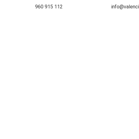
960 915 112
info@valenc
¡D