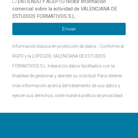
ENTIENDO Y ACEPTO recibir información
comercial sobre la actividad de VALENCIANA DE
ESTUDIOS FORMATIVOS S.L.
Enviar
Información básica en protección de datos.- Conforme al
RGPD y la LOPDGDD, VALENCIANA DE ESTUDIOS
FORMATIVOS S.L. tratará los datos facilitados con la
finalidad de gestionar y atender su solicitud. Para obtener
más información acerca del tratamiento de sus datos y
ejercer sus derechos, visite nuestra política de privacidad.