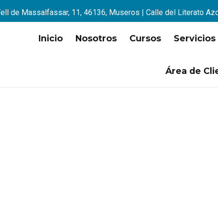
ell de Massalfassar, 11, 46136, Museros | Calle del Literato Az
Inicio
Nosotros
Cursos
Servicios
Área de Cli
os por LABORA 2026-2027