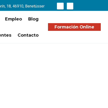
orín, 18, 46910, Benetússer
Empleo
Blog
Formación Online
entes
Contacto
 en Valencia