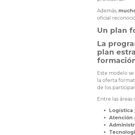
Además,
muchos
oficial reconoc
Un plan f
La progr
plan estr
formación
Este modelo se 
la oferta forma
de los participa
Entre las área
Logística
Atención 
Administr
Tecnologí