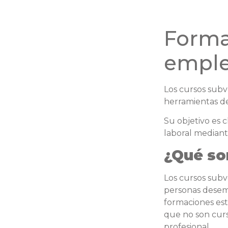
Forma
emple
Los cursos subv
herramientas de
Su objetivo es c
laboral mediante
¿Qué so
Los cursos sub
personas desemp
formaciones est
que no son curso
profesional.