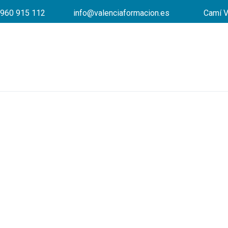
960 915 112
info@valenciaformacion.es
Camí V
Cursos subvencionad