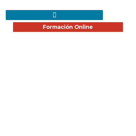
Formación Online
Cómo ser vigilante de
seguridad en España:
Requisitos y cómo
obtener la TIP