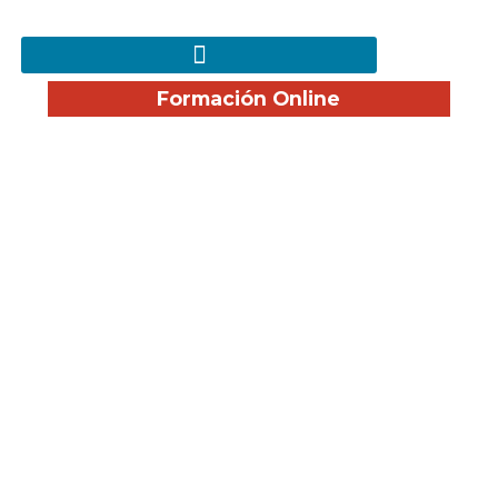
Formación Online
¿Cuánto cobra un
vigilante de seguridad?