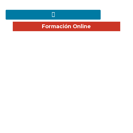
Formación Online
¿Cómo aprender
soldadura desde cero?
Guía para empezar en
el oficio