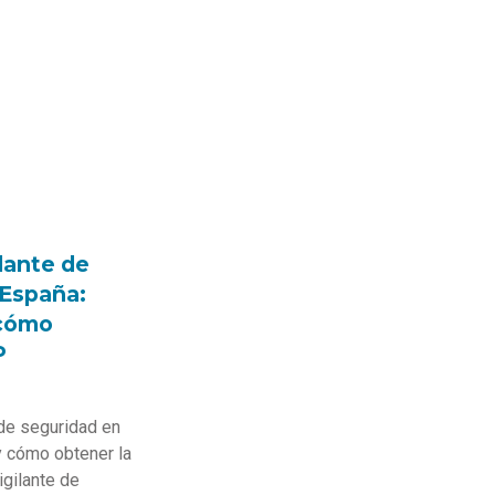
lante de
 España:
 cómo
P
de seguridad en
y cómo obtener la
igilante de