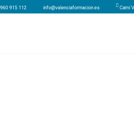
960 915 112
info@valenciaformacion.es
Camí V
¡D