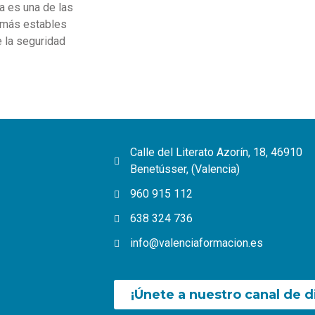
a es una de las
 más estables
e la seguridad
Calle del Literato Azorín, 18, 46910
Benetússer, (Valencia)
960 915 112
638 324 736
info@valenciaformacion.es
¡Únete a nuestro canal de d