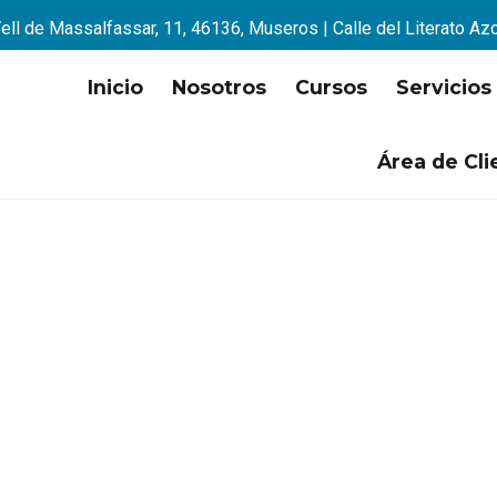
ell de Massalfassar, 11, 46136, Museros | Calle del Literato Az
Inicio
Nosotros
Cursos
Servicios
Área de Cli
isfruta nuestro Blog!