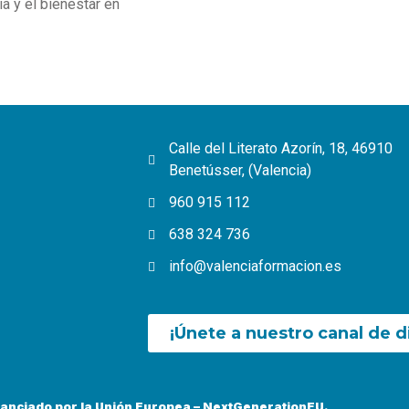
a y el bienestar en
Calle del Literato Azorín, 18, 46910
Benetússer, (Valencia)
960 915 112
638 324 736
info@valenciaformacion.es
¡Únete a nuestro canal de d
nanciado por la Unión Europea – NextGenerationEU.