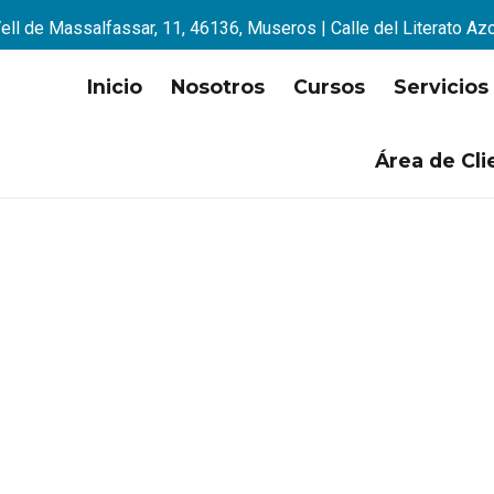
ell de Massalfassar, 11, 46136, Museros | Calle del Literato Az
Inicio
Nosotros
Cursos
Servicios
Área de Cli
isfruta nuestro Blog!