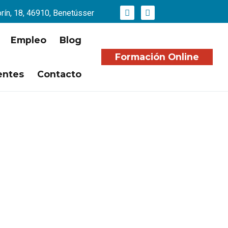
orín, 18, 46910, Benetússer
Empleo
Blog
Formación Online
entes
Contacto