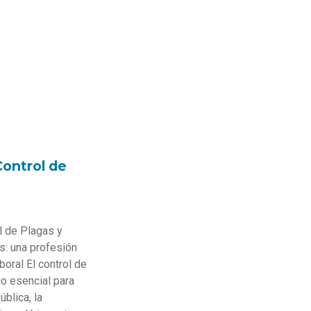
Control de
l de Plagas y
: una profesión
oral El control de
io esencial para
ública, la