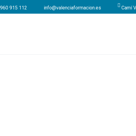
960 915 112
info@valenciaformacion.es
Camí V
¡D