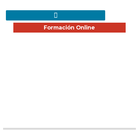
Formación Online
Cursos Subvencionados
de Administración