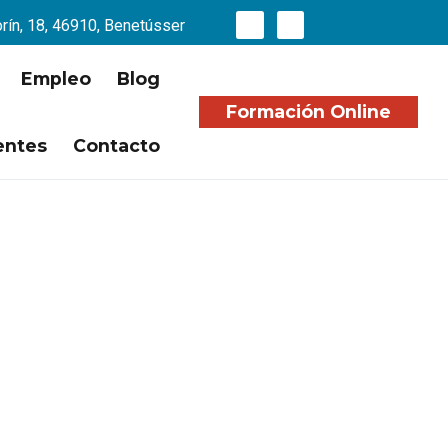
orín, 18, 46910, Benetússer
Empleo
Blog
Formación Online
entes
Contacto