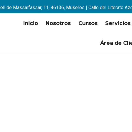
ell de Massalfassar, 11, 46136, Museros | Calle del Literato Az
Inicio
Nosotros
Cursos
Servicios
Área de Cli
isfruta nuestro Blog!