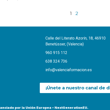
1
2
Calle del Literato Azorín, 18, 46910
Benetússer, (Valencia)
960 915 112
638 324 736
info@valenciaformacion.es
¡Únete a nuestro canal de d
nanciado por la Unión Europea – NextGenerationEU.