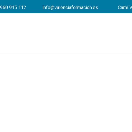
960 915 112
info@valenciaformacion.es
Camí V
¡D