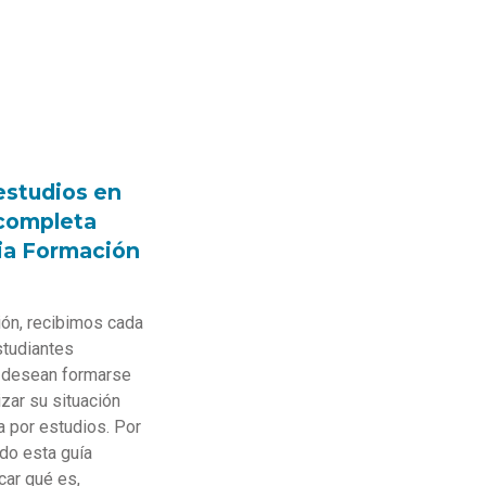
estudios en
 completa
ia Formación
ión, recibimos cada
tudiantes
e desean formarse
zar su situación
a por estudios. Por
do esta guía
car qué es,