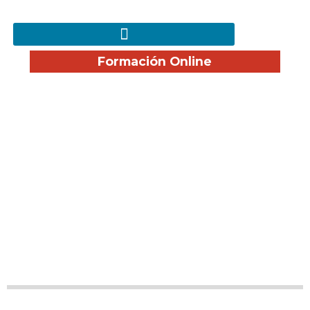
Formación Online
Cursos Subvencionados
de Servicios Sanitarios